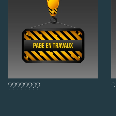
????????
?