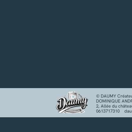
‍© DAUMY Créateu
‍DOMINIQUE AND
‍2, Allée du châte
‍0613717310 d