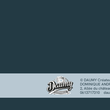
‍© DAUMY Créateu
‍DOMINIQUE AND
‍2, Allée du châte
‍0613717310 d